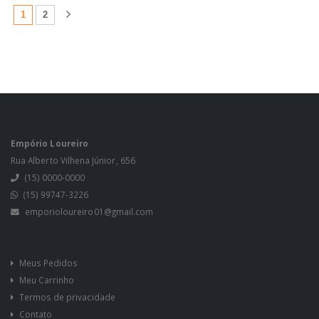
(atual)
1
2
Empório Loureiro
Rua Alberto Vilhena Júnior, 656
(15) 0000-0000
(15) 99747-3226
emporioloureiro01@gmail.com
Meus Pedidos
Meu Carrinho
Termos de privacidade
Contato