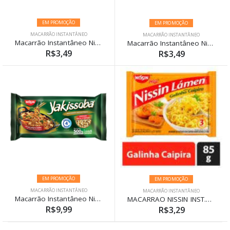
EM PROMOÇÃO
EM PROMOÇÃO
MACARRÃO INSTANTÂNEO
MACARRÃO INSTANTÂNEO
Macarrão Instantâneo Nissin Miojo Turma da Mônica Galinha Suave 85g
Macarrão Instantâneo Nissin Miojo Turma da Mônica Sabor Tomate Suave 85g
R$3,49
R$3,49
EM PROMOÇÃO
EM PROMOÇÃO
MACARRÃO INSTANTÂNEO
MACARRÃO INSTANTÂNEO
Macarrão Instantâneo Nissin Yakissoba 500g
MACARRAO NISSIN INST.GALINHA CAIPIR.85GR
R$9,99
R$3,29