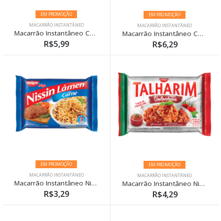
EM PROMOÇÃO
EM PROMOÇÃO
MACARRÃO INSTANTÂNEO
MACARRÃO INSTANTÂNEO
Macarrão Instantâneo Cup Noodles Costela com Molho de Churrasco 69g
Macarrão Instantâneo Cup Noodles Yakissoba 70g
R$5,99
R$6,29
EM PROMOÇÃO
EM PROMOÇÃO
MACARRÃO INSTANTÂNEO
MACARRÃO INSTANTÂNEO
Macarrão Instantâneo Nissin Miojo Lámen Carne 85g
Macarrão Instantâneo Nissin Miojo Talharim Bolonhesa 99g
R$3,29
R$4,29