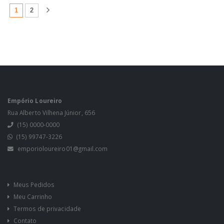
(atual)
1
2
Empório Loureiro
Rua Alberto Vilhena Júnior, 656
(15) 0000-0000
(15) 99747-3226
emporioloureiro01@gmail.com
Meus Pedidos
Meu Carrinho
Termos de privacidade
Contato