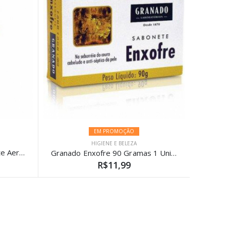
EM PROMOÇÃO
HIGIENE E BELEZA
Desodorante Antitranspirante Aerosol Rexona Women Active Emotion 105G
Granado Enxofre 90 Gramas 1 Unidades
R$11,99