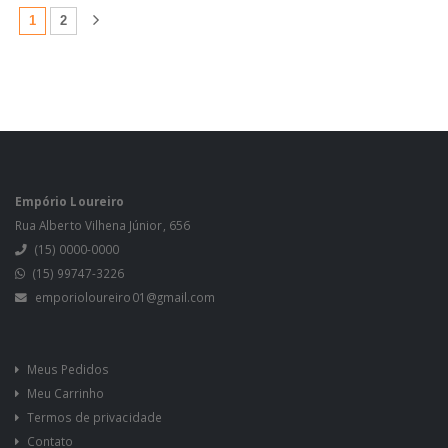
(atual)
1
2
Empório Loureiro
Rua Alberto Vilhena Júnior, 656
(15) 0000-0000
(15) 99747-3226
emporioloureiro01@gmail.com
Meus Pedidos
Meu Carrinho
Termos de privacidade
Contato