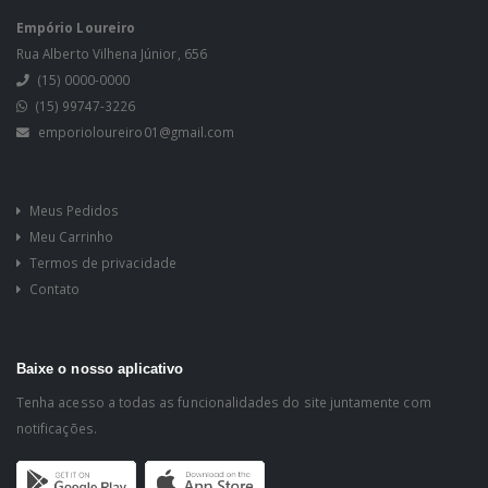
Empório Loureiro
Rua Alberto Vilhena Júnior, 656
(15) 0000-0000
(15) 99747-3226
emporioloureiro01@gmail.com
Meus Pedidos
Meu Carrinho
Termos de privacidade
Contato
Baixe o nosso aplicativo
Tenha acesso a todas as funcionalidades do site juntamente com
notificações.