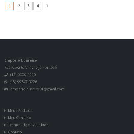
(atual)
1
2
3
4
Empório Loureiro
Rua Alberto Vilhena Júnior, 656
(15) 0000-0000
(15) 99747-3226
emporioloureiro01@gmail.com
Meus Pedidos
Meu Carrinho
Termos de privacidade
Contato