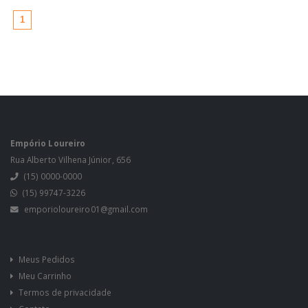
(atual)
1
Empório Loureiro
Rua Alberto Vilhena Júnior, 656
(15) 0000-0000
(15) 99747-3226
emporioloureiro01@gmail.com
Meus Pedidos
Meu Carrinho
Termos de privacidade