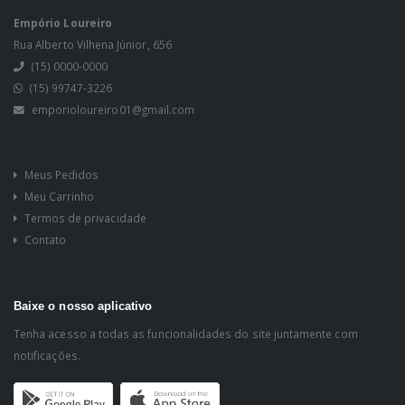
Empório Loureiro
Rua Alberto Vilhena Júnior, 656
(15) 0000-0000
(15) 99747-3226
emporioloureiro01@gmail.com
Meus Pedidos
Meu Carrinho
Termos de privacidade
Contato
Baixe o nosso aplicativo
Tenha acesso a todas as funcionalidades do site juntamente com
notificações.