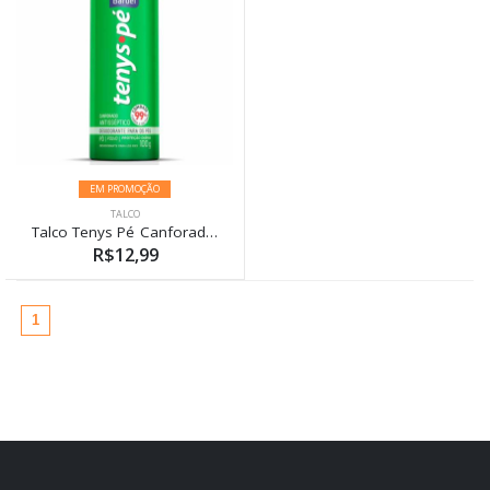
EM PROMOÇÃO
TALCO
Talco Tenys Pé Canforado 100g
R$12,99
(atual)
1