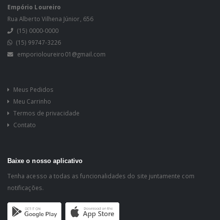
Empório Loureiro
Rua Alberto Vilhena Júnior, 656
(15) 0000-0000
(15) 99747-3226
emporioloureiro01@gmail.com
Meus Pedidos
Meu Carrinho
Termos de privacidade
Contato
Baixe o nosso aplicativo
Tenha acesso a todas as funcionalidades do site juntamente com
notificações.