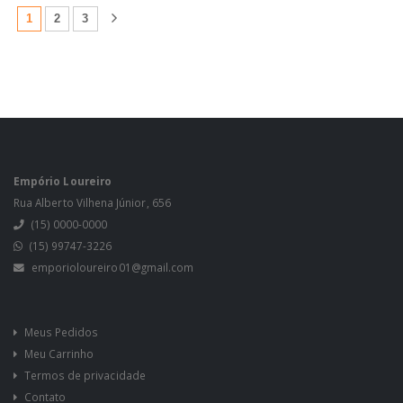
(atual)
1
2
3
Empório Loureiro
Rua Alberto Vilhena Júnior, 656
(15) 0000-0000
(15) 99747-3226
emporioloureiro01@gmail.com
Meus Pedidos
Meu Carrinho
Termos de privacidade
Contato