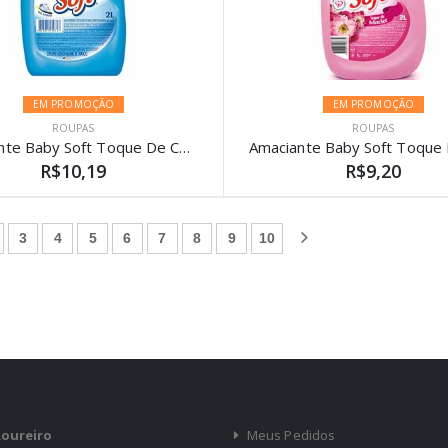
EM PROMOÇÃO
EM PROMOÇÃO
ROUPAS
ROUPAS
Amaciante Baby Soft Toque De Carinho 2L
R$10,19
R$9,20
)
3
4
5
6
7
8
9
10
Loureiro
Meus Pedidos