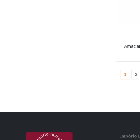
(atual
1
2
Empório 