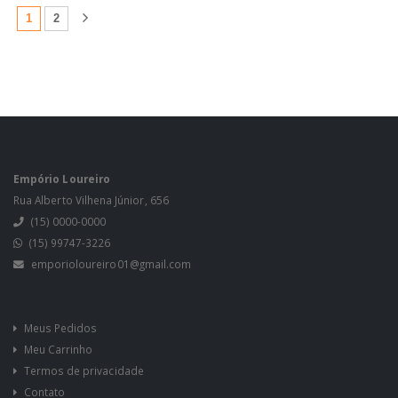
(atual)
1
2
Empório Loureiro
Rua Alberto Vilhena Júnior, 656
(15) 0000-0000
(15) 99747-3226
emporioloureiro01@gmail.com
Meus Pedidos
Meu Carrinho
Termos de privacidade
Contato